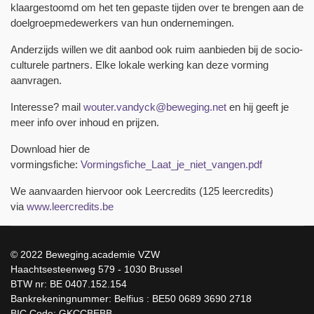
klaargestoomd om het ten gepaste tijden over te brengen aan de
doelgroepmedewerkers van hun ondernemingen.
Anderzijds willen we dit aanbod ook ruim aanbieden bij de socio-
culturele partners. Elke lokale werking kan deze vorming
aanvragen.
Interesse? mail
wouter.vandyck@beweging.net
en hij geeft je
meer info over inhoud en prijzen.
Download hier de
vormingsfiche:
Vormingsfiche_Laat_je_niet_vangen.pdf
We aanvaarden hiervoor ook Leercredits (125 leercredits)
via
www.leercredits.be
© 2022 Beweging.academie VZW
Haachtsesteenweg 579 - 1030 Brussel
BTW nr: BE 0407.152.154
Bankrekeningnummer: Belfius : BE50 0689 3690 2718
BIC Code: GKCCBEBB