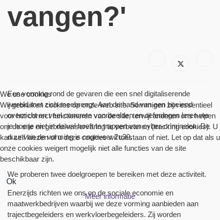
vangen?'
Een vorming rond de gevaren die een snel digitaliserende
We use cookies
wereld met zich meebrengt. Aan de hand van een boeiend
Wij gebruiken cookies op onze web site. Sommigen zijn essentieel
overzicht en veel concrete voorbeelden en oefeningen leren we
voor het correct functioneren van de site, terwijl anderen ons helpen
je hoe je niet in de val hoeft te trappen van cyber-criminelen. De
om de site en gebruikerservaring te verbeteren (tracking cookies). U
duur van de vorming is ongeveer 2u30.
kan zelf kiezen of u deze cookies wil toestaan of niet. Let op dat als u
onze cookies weigert mogelijk niet alle functies van de site
beschikbaar zijn.
We proberen twee doelgroepen te bereiken met deze activiteit.
Ok
Enerzijds richten we ons op de sociale economie en
Meer informatie
maatwerkbedrijven waarbij we deze vorming aanbieden aan
trajectbegeleiders en werkvloerbegeleiders. Zij worden