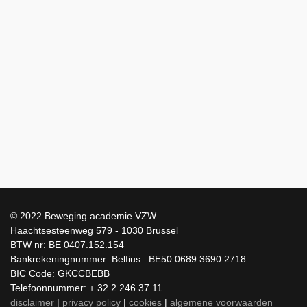
© 2022 Beweging.academie VZW
Haachtsesteenweg 579 - 1030 Brussel
BTW nr: BE 0407.152.154
Bankrekeningnummer: Belfius : BE50 0689 3690 2718
BIC Code: GKCCBEBB
Telefoonnummer: + 32 2 246 37 11
disclaimer
|
privacy policy
|
cookies
|
algemene voorwaarden