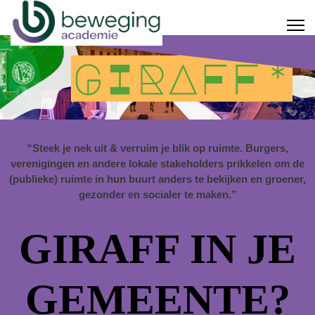
“Steek je nek uit & verruim je blik op ruimte. Burgers,
verenigingen en andere lokale stakeholders prikkelen om de
(publieke) ruimte in hun buurt anders te bekijken en groener,
gezonder en socialer te maken.”
GIRAFF IN JE
GEMEENTE?