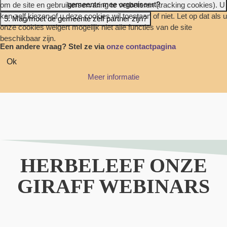
gemeente mee organiseert?
om de site en gebruikerservaring te verbeteren (tracking cookies). U
kan zelf kiezen of u deze cookies wil toestaan of niet. Let op dat als u
5. Mag/moet de gemeente zelf partner zijn?
onze cookies weigert mogelijk niet alle functies van de site
beschikbaar zijn.
Een andere vraag? Stel ze via
onze contactpagina
Ok
Meer informatie
HERBELEEF ONZE
GIRAFF WEBINARS